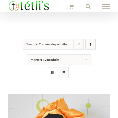
Passer
au
contenu
Trier par
Commande par défaut
Montrer
12 produits