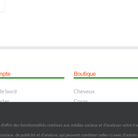
mpte
Boutique
de bord
Cheveux
cter
Corps
e
Pieds
asse perdu
Visage
d'offrir des fonctionnalités relatives aux médias sociaux et d'analyser notre t
que des commandes
 sociaux, de publicité et d'analyse, qui peuvent combiner celles-ci avec d'autre