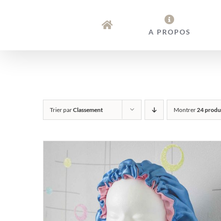
Passer
au
A PROPOS
contenu
Trier par
Classement
Montrer
24 produ