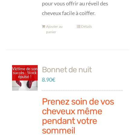
pour vous offrir au réveil des
cheveux facile à coiffer.
Ajouter au
Détails
panier
Bonnet de nuit
Victime de son
succès : Stock
épuisé !
8.90
€
Prenez soin de vos
cheveux même
pendant votre
sommeil