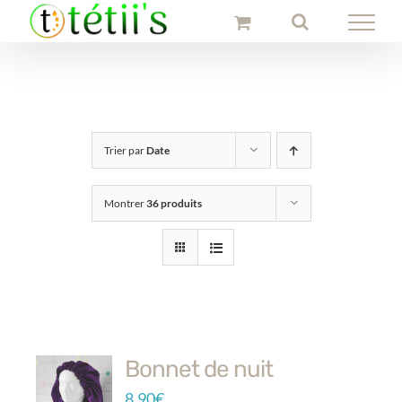
Passer
au
contenu
Trier par
Date
Montrer
36 produits
Bonnet de nuit
8.90
€