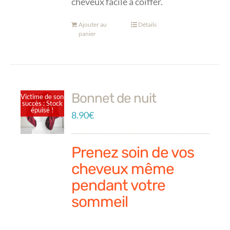
cheveux facile à coiffer.
Ajouter au
Détails
panier
Bonnet de nuit
Victime de son
succès : Stock
épuisé !
8.90
€
Prenez soin de vos
cheveux même
pendant votre
sommeil