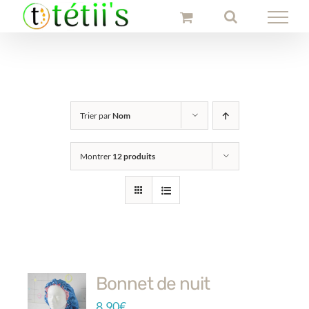
Passer
au
contenu
Trier par
Nom
Montrer
12 produits
Bonnet de nuit
8.90
€