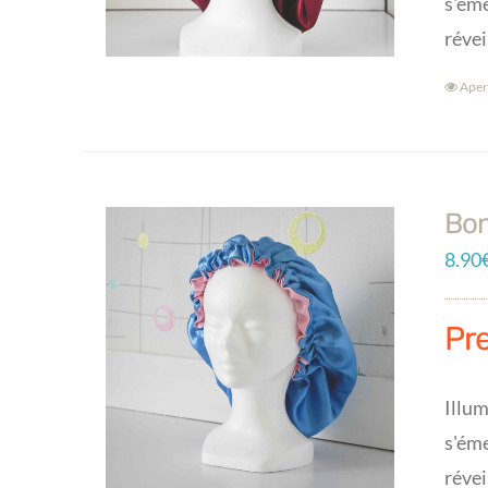
s'éme
révei
Aper
Bon
8.90
Pr
Illum
s'éme
révei