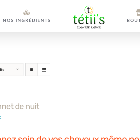
NOS INGRÉDIENTS
BOU
its
net de nuit
€
enez soin de vos cheveux même pe