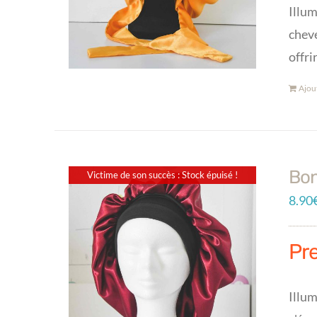
Illum
cheve
offri
Ajou
Bon
Victime de son succès : Stock épuisé !
8.90
Pr
Illum