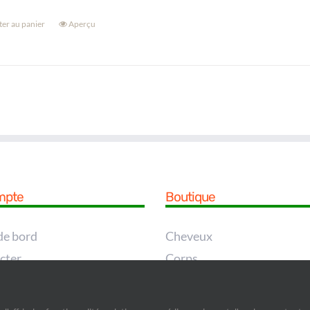
ter au panier
Aperçu
mpte
Boutique
de bord
Cheveux
cter
Corps
e
Pieds
asse perdu
Visage