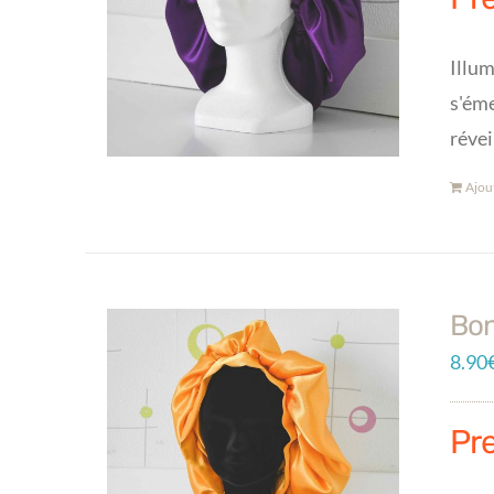
Illum
s'éme
révei
Ajou
Bon
8.90
Pr