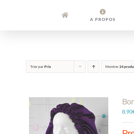
Passer
au
A PROPOS
contenu
Trier par
Prix
Montrer
24 produ
Bon
8.90
Pr