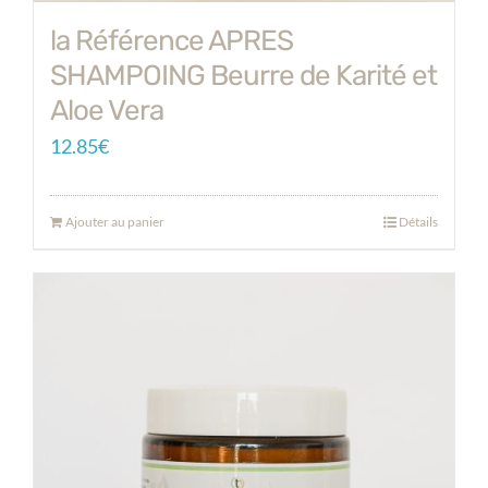
la Référence APRES
SHAMPOING Beurre de Karité et
Aloe Vera
12.85
€
Ajouter au panier
Détails