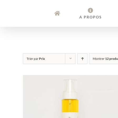
Passer
au
A PROPOS
contenu
Trier par
Prix
Montrer
12 produ