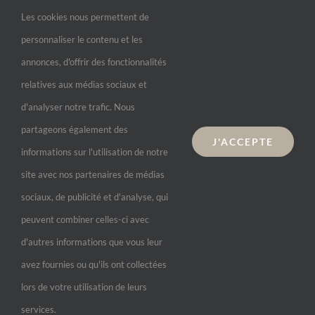
Corps
Les cookies nous permettent de
Pieds
personnaliser le contenu et les
Visage
annonces, d'offrir des fonctionnalités
relatives aux médias sociaux et
d'analyser notre trafic. Nous
Informations
partageons également des
J'ACCEPTE
Livraison et paiement
informations sur l'utilisation de notre
Remboursements et retours
site avec nos partenaires de médias
sociaux, de publicité et d'analyse, qui
peuvent combiner celles-ci avec
d'autres informations que vous leur
avez fournies ou qu'ils ont collectées
lors de votre utilisation de leurs
services.