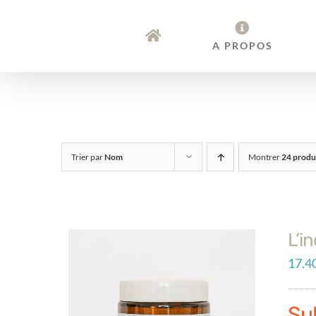
Passer
au
A PROPOS
contenu
Trier par
Nom
Montrer
24 produ
L’i
17.4
Sub