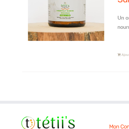
Un or
nourr
Ajou
Mon Co