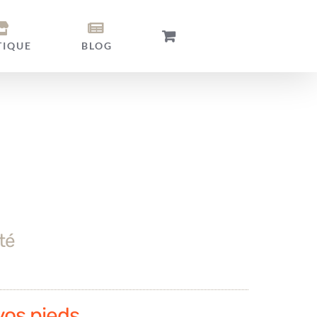
TIQUE
BLOG
té
vos pieds