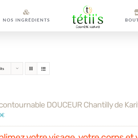
NOS INGRÉDIENTS
BOU
its
ncontournable DOUCEUR Chantilly de Kari
0
€
limez votre visage, votre corps et 