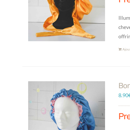
Illum
cheve
offri
Ajou
Bon
8.90
Pr