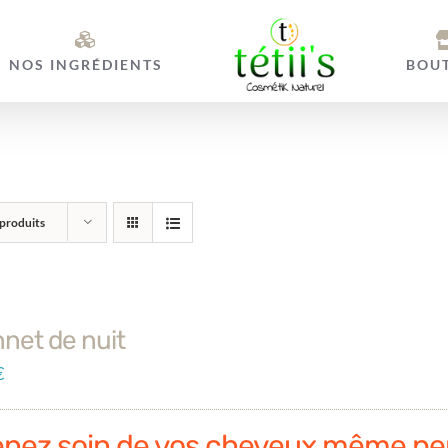
NOS INGRÉDIENTS
BOU
produits
net de nuit
€
enez soin de vos cheveux même pe