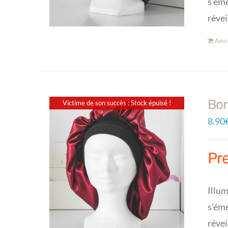
s'éme
révei
Ajou
Bon
Victime de son succès : Stock épuisé !
8.90
Pr
Illum
s'éme
révei