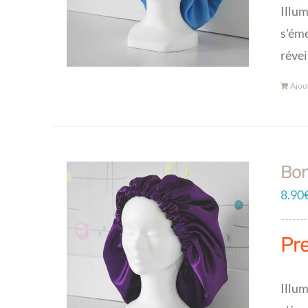
Illum
s'éme
révei
Ajou
Bon
8.90
Pr
Illum