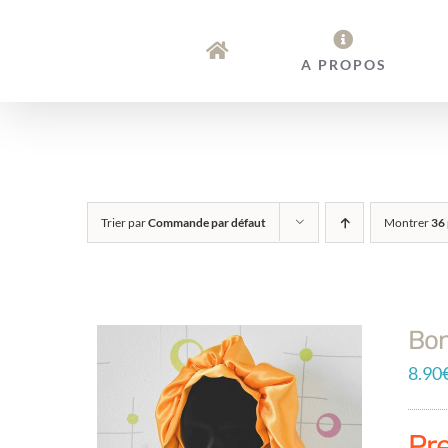
Passer
au
A PROPOS
contenu
Trier par
Commande par défaut
Montrer
36 
Bon
8.90
Pr