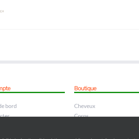
çu
mpte
Boutique
de bord
Cheveux
cter
Corps
e
Pieds
asse perdu
Visage