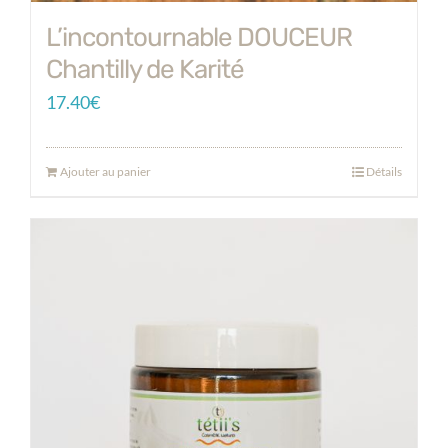
L’incontournable DOUCEUR
Chantilly de Karité
17.40
€
Ajouter au panier
Détails